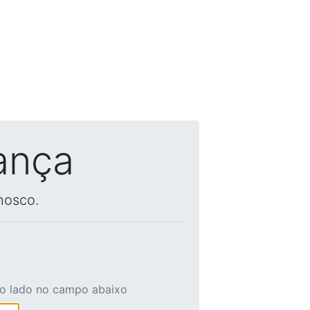
ança
nosco.
ao lado no campo abaixo