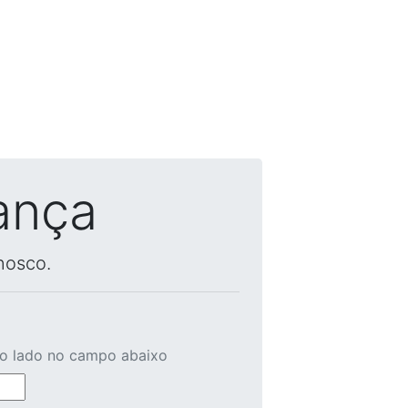
ança
nosco.
ao lado no campo abaixo