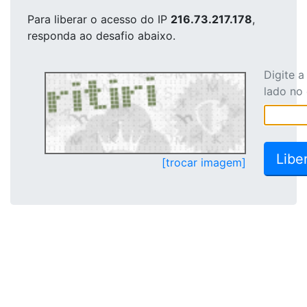
Para liberar o acesso
do IP
216.73.217.178
,
responda ao desafio abaixo.
Digite 
lado no
[trocar imagem]