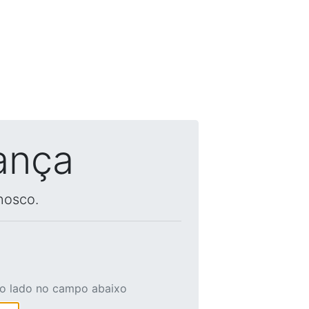
ança
nosco.
ao lado no campo abaixo