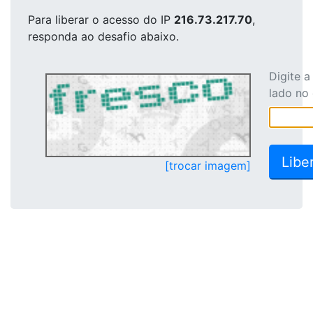
Para liberar o acesso
do IP
216.73.217.70
,
responda ao desafio abaixo.
Digite 
lado no
[trocar imagem]