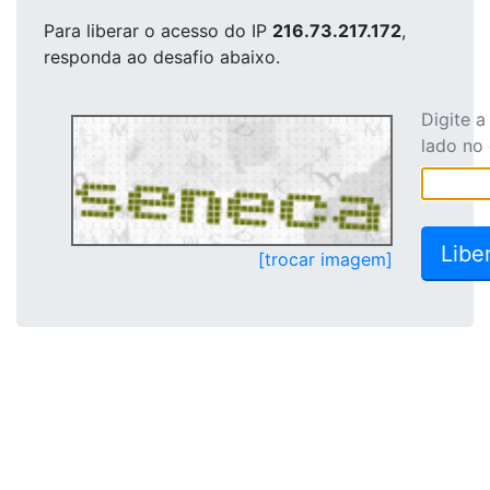
Para liberar o acesso
do IP
216.73.217.172
,
responda ao desafio abaixo.
Digite 
lado no
[trocar imagem]