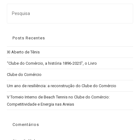
Clube
Search
do
for:
Comércio
Posts Recentes
XI Aberto de Tênis
“Clube do Comércio, a história 1896-2025”, o Livro
Clube do Comércio
Um ano de resiliência: a reconstrução do Clube do Comércio
V Torneio Interno de Beach Tennis no Clube do Comércio:
Competitividade e Energia nas Areias
Comentários