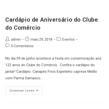
Cardápio de Aniversário do Clube
do Comércio
Post
Post
Post
admin
maio 29, 2018
Eventos
author:
published:
category:
Post
0 Comentários
comments:
No dia 09 de junho acontece a festa em comemoração aos
122 anos do Clube do Comércio. Confira o cardápio do
jantar! Cardápio Canapés Frios Espetinho caprese Melão
com Parma Damasco…
Cardápio
Continuar Lendo
de
Aniversário
do