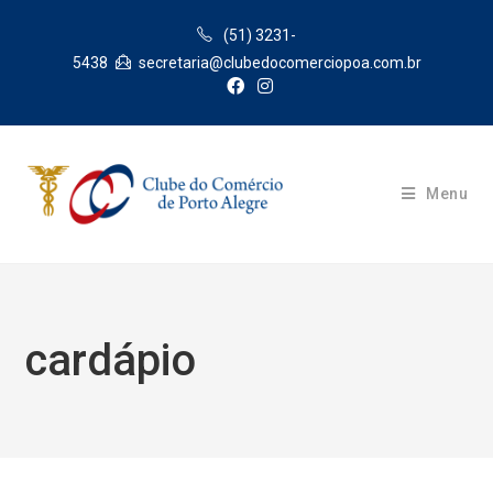
Skip
(51) 3231-
to
5438
secretaria@clubedocomerciopoa.com.br
content
Menu
cardápio