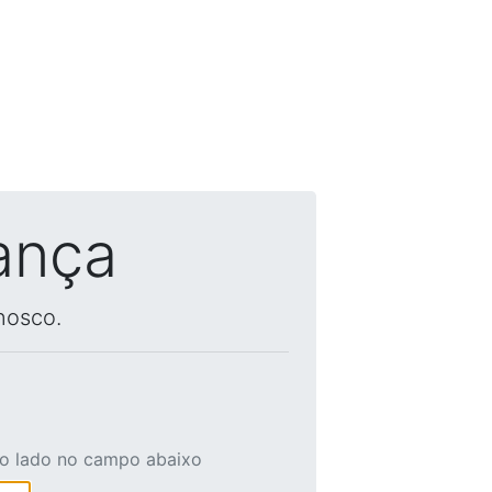
ança
nosco.
ao lado no campo abaixo