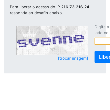
Para liberar o acesso
do IP
216.73.216.24
,
responda ao desafio abaixo.
Digite 
lado no
[trocar imagem]