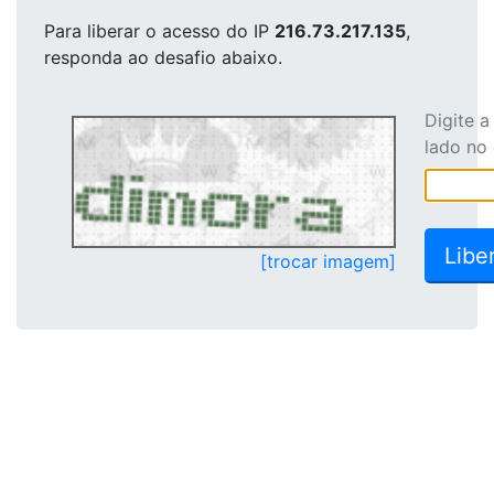
Para liberar o acesso
do IP
216.73.217.135
,
responda ao desafio abaixo.
Digite 
lado no
[trocar imagem]