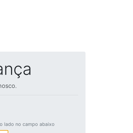
ança
nosco.
ao lado no campo abaixo