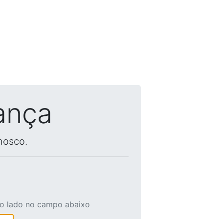
ança
nosco.
ao lado no campo abaixo