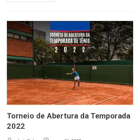
do
Clube
do
Comércio
distribui
maior
premiação
do
Super
Tênis
Inscrições
já
estão
abertas
e
Torneio de Abertura da Temporada
expectativa
2022
é
receber